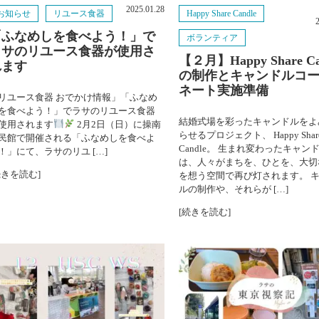
2025.01.28
お知らせ
リユース食器
Happy Share Candle
西川キャンドルナイト
「ふなめしを食べよう！」で
ボランティア
ラサのリユース食器が使用さ
視察
【２月】Happy Share Ca
れます
の制作とキャンドルコ
いろいろ
ネート実施準備
リユース食器 おでかけ情報」「ふなめ
を食べよう！」でラサのリユース食器
お知らせ
結婚式場を彩ったキャンドルをよ
使用されます
2月2日（日）に操南
らせるプロジェクト、 Happy Shar
民館で開催される「ふなめしを食べよ
Candle。 生まれ変わったキャン
コラム
！」にて、ラサのリユ […]
は、人々がまちを、ひとを、大切
続きを読む]
を想う空間で再び灯されます。 
法人情報
ルの制作や、それらが […]
[続きを読む]