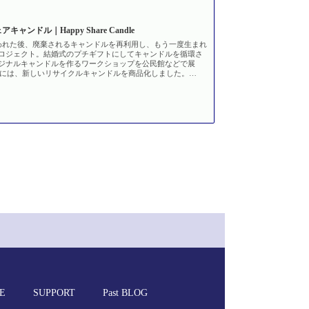
2023年8月
ャンドル｜Happy Share Candle
われた後、廃棄されるキャンドルを再利用し、もう一度生まれ
2023年7月
ロジェクト。結婚式のプチギフトにしてキャンドルを循環さ
ジナルキャンドルを作るワークショップを公民館などで展
年度には、新しいリサイクルキャンドルを商品化しました。
いっぱいつまったキャンドルを通じて、あなたに幸せのおすそわ
2023年6月
2023年3月
2023年2月
2022年11月
2022年10月
2022年9月
2022年5月
E
SUPPORT
Past BLOG
2022年4月