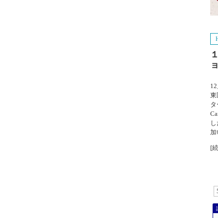
1
東
タ
C
し
加
[