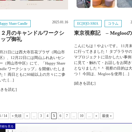
2025.01.16
Happy Share Candle
EC[H]O-SMA
コラム
１２月のキャンドルワークシ
東京視察記 – Megloo
ョップ御礼
こんにちは！やよいです。 11月
に行ってきました！ タブララサ
2月21日には西大寺百花プラザ（岡山市
マプロジェクトに活かしたい事例
区）、12月22日には岡山ふれあいセン
に見て・触れて・お話しをお聞き
ー（岡山市中区）にて、「Happy Share
となりました＾＾ 視察の目的は
andle ワークショップ」を開催いたしま
つ！ 今回は、Meglooを使用 […]
た！ 両日ともに60組以上の方々にご参
いた […]
[続きを読む]
続きを読む]
5 / 14
« 先頭
«
...
3
4
5
6
7
...
10
...
»
最後 »