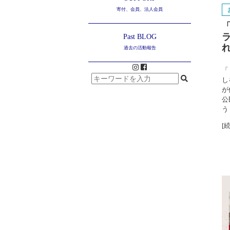
寄付、会員、法人会員
Past BLOG
過去の活動報告
「
し
が
公
う
[