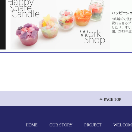
ハッピーシェアキ
3結婚式で使
変わらせるプ
せたり、オリ
開。2012
Happyが
け。
PAGE TOP
HOME
OUR STORY
PROJECT
WELCOM