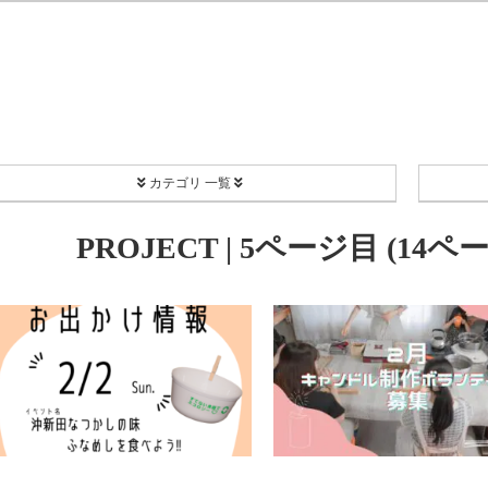
カテゴリ 一覧
PROJECT
PROJECT | 5ページ目 (14ページ中
Coordinate
EC[H]O-SMA
リユース食器
Happy Share Candle
ボランティア