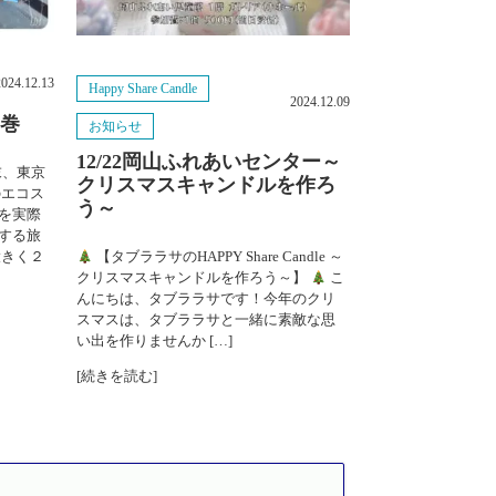
2024年10月
2024.12.13
2024年9月
Happy Share Candle
2024.12.09
の巻
お知らせ
2024年8月
12/22岡山ふれあいセンター～
末、東京
クリスマスキャンドルを作ろ
2024年7月
のエコス
う～
を実際
2024年6月
する旅
大きく２
【タブララサのHAPPY Share Candle ～
クリスマスキャンドルを作ろう～】
こ
2024年5月
んにちは、タブララサです！今年のクリ
スマスは、タブララサと一緒に素敵な思
2024年3月
い出を作りませんか […]
[続きを読む]
2024年2月
2023年11月
2023年9月