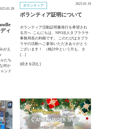
2025.01.19
ボランティア
2025年8月
2025.01.28
ボランティア証明について
2025年7月
ndle
ボランティア活動証明書発行を希望され
ーディ
る方へ こんにちは、NPO法人タブララサ
2025年6月
事務局長の利根です。 このたびはタブラ
ラサの活動へご参加いただきありがとう
2025年5月
みがえ
ございます！ （検討中という方も、タ
e
[…]
ドルたち
2025年4月
[続きを読む]
な何か
キャンド
2025年3月
2025年2月
2025年1月
2024年12月
2024年11月