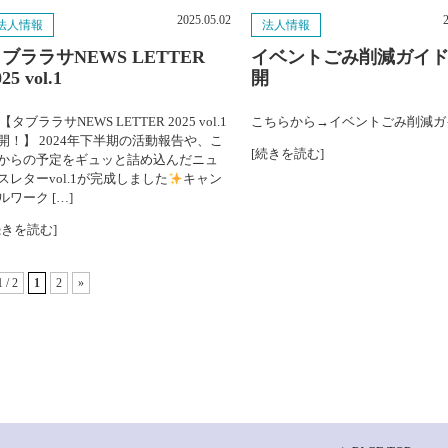
2025.05.02
法人情報
法人情報
ブララサNEWS LETTER
イベントごみ削減ガイト
25 vol.1
開
【タブララサNEWS LETTER 2025 vol.1
こちらから→イベントごみ削減ガ
開！】 2024年下半期の活動報告や、こ
[続きを読む]
からの予定をギュッと詰め込んだニュ
スレターvol.1が完成しました
キャン
ルワーク […]
続きを読む]
1 / 2
1
2
»