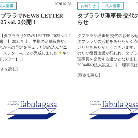
2026.02.28
法人情報
お知らせ
法人情報
西川キャンドルナイト
ブララサNEWS LETTER
タブララサ理事長 交代
025 vol. 2公開！
らせ
視察
【タブララサNEWS LETTER 2025 vol. 2
タブララサ理事長 交代のお知らせ
いろいろ
開！】 2025年上、中期の活動報告や、
タブララサの活動をあたたかく応
れからの予定をギュッと詰め込んだニ
いただきありがとうございます。
お知らせ
ースレターvol.２が完成しました
キャ
のたび役員改選が行われ、タブラ
ドルワー […]
理事長を交代する運びとなりまし
コラム
2004年の法人設立より、理事長は５
続きを読む]
[続きを読む]
法人情報