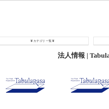
カテゴリ 一覧
PROJECT
法人情報 | Tabula
Coordinate
EC[H]O-SMA
リユース食器
Happy Share Candle
ボランティア