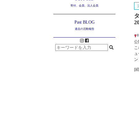
寄付、会員、法人会員
タ
2
Past BLOG
過去の活動報告
公
こ
ュ
ン
[