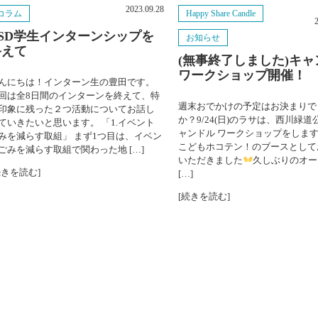
2023.09.28
コラム
Happy Share Candle
西川キャンドルナイト
ESD学生インターンシップを
お知らせ
終えて
視察
(無事終了しました)キャ
ワークショップ開催！
んにちは！インターン生の豊田です。
いろいろ
回は全8日間のインターンを終えて、特
週末おでかけの予定はお決まりで
印象に残った２つ活動についてお話し
お知らせ
か？9/24(日)のラサは、西川緑道
ていきたいと思います。 「1.イベント
ャンドル ワークショップをしま
みを減らす取組」 まず1つ目は、イベン
こどもホコテン！のブースとして
コラム
ごみを減らす取組で関わった地 […]
いただきました
久しぶりのオー
続きを読む]
[…]
法人情報
[続きを読む]