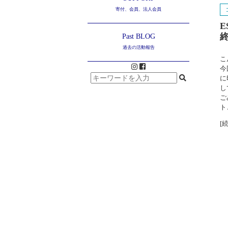
寄付、会員、法人会員
Past BLOG
過去の活動報告
こ
今
に
し
ご
ト
[