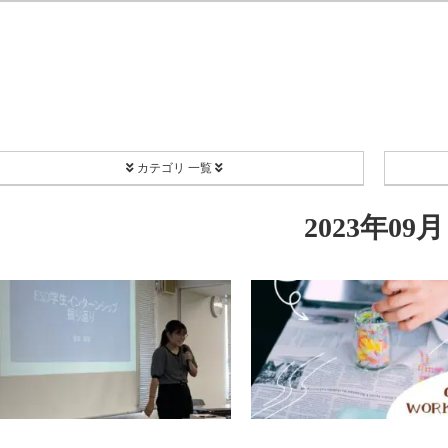
カテゴリ 一覧
PROJECT
2023年09月
Coordinate
EC[H]O-SMA
リユース食器
Happy Share Candle
ボランティア