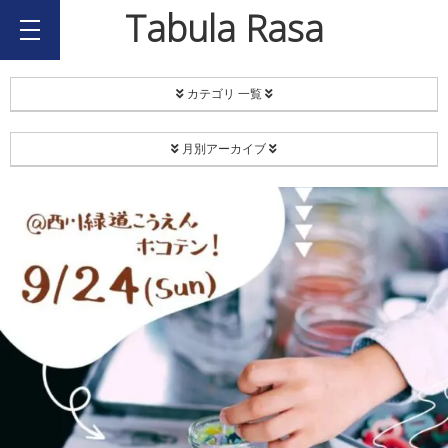
Tabula Rasa
カテゴリ 一覧
PROJECT
月別アーカイブ
Coordinate
2026年8月
EC[H]O-SMA
2026年7月
リユース食器
2026年2月
Happy Share Candle
2025年12月
ボランティア
2025年11月
西川キャンドルナイト
2025年9月