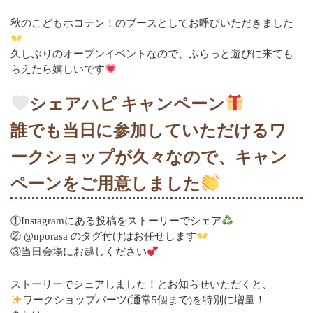
2024年10月
秋のこどもホコテン！のブースとしてお呼びいただきました
2024年9月
久しぶりのオープンイベントなので、ふらっと遊びに来ても
らえたら嬉しいです
2024年8月
シェアハピ キャンペーン
2024年7月
誰でも当日に参加していただけるワ
2024年6月
ークショップが久々なので、キャン
2024年5月
ペーンをご用意しました
2024年3月
①Instagramにある投稿をストーリーでシェア
2024年2月
② @nporasa のタグ付けはお任せします
③当日会場にお越しください
2023年11月
ストーリーでシェアしました！とお知らせいただくと、
2023年9月
ワークショップパーツ(通常5個まで)を特別に増量！