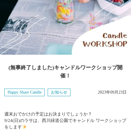
視察
2025年8月
いろいろ
2025年7月
お知らせ
2025年6月
コラム
2025年5月
法人情報
2025年4月
(無事終了しました)キャンドルワークショップ開
2025年3月
催！
2025年2月
Happy Share Candle
お知らせ
2023年09月23日
2025年1月
2024年12月
週末おでかけの予定はお決まりでしょうか？
9/24(日)のラサは、西川緑道公園でキャンドル ワークショップ
2024年11月
をします