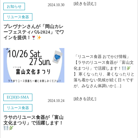
[続きを読む]
2024.10.30
お知らせ
視察
2025年8月
リユース食器
いろいろ
プレヴナンさんが「岡山カレ
2025年7月
ーフェスティバル2024」でワ
お知らせ
インを提供！
2025年6月
コラム
2025年5月
「リユース食器 おでかけ情報」
【ラサのリユース食器が「富山文
法人情報
2025年4月
化まつり」で活躍します！
】 寒くなったり、暑くなったりと
落ち着かない気候が続く日々です
2025年3月
が、みなさん体調いか […]
2025年2月
EC[H]O-SMA
[続きを読む]
2024.10.24
リユース食器
2025年1月
ラサのリユース食器が「富山
文化まつり」で活躍します！
2024年12月
2024年11月