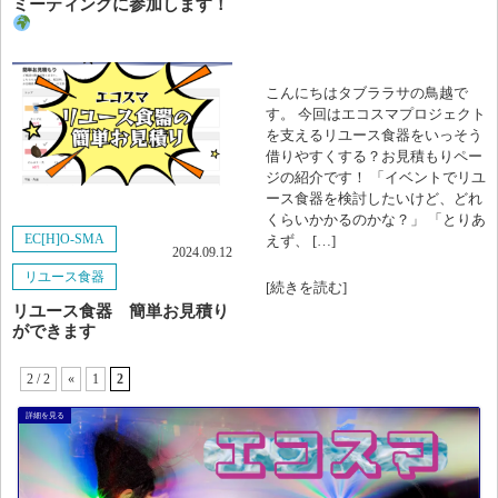
2022年4月
ミーティングに参加します！
2022年3月
こんにちはタブララサの鳥越で
2022年2月
す。 今回はエコスマプロジェクト
を支えるリユース食器をいっそう
2022年1月
借りやすくする？お見積もりペー
ジの紹介です！ 「イベントでリユ
ース食器を検討したいけど、どれ
2021年11月
くらいかかるのかな？」 「とりあ
EC[H]O-SMA
えず、 […]
2024.09.12
2021年9月
リユース食器
[続きを読む]
2021年8月
リユース食器 簡単お見積り
ができます
2021年7月
2 / 2
«
1
2
2021年5月
2020年9月