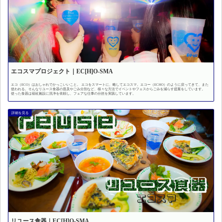
エコスマプロジェクト｜EC[H]O-SMA
エコ（ECO）はおしゃれでかっこいいこと。 エコをスマートに、略してエコスマ。エコー（ECHO）のように戻ってきて、また
使われる。そんなリユース食器の普及やごみ分別など、様々な方法でイベントやフェスからごみを減らす提案をしています。
使った食器は福祉施設に洗浄を依頼し、フェアな仕事の分担を実践しています。
リユース食器｜EC[H]O-SMA