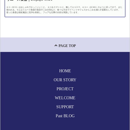
エコ（ECO）はおしゃれでかっこいいこと。 エコをスマートに、略してエコスマ。エコー（ECHO）のように戻ってきて、また
使われる。そんなリユース食器の普及やごみ分別など、様々な方法でイベントやフェスからごみを減らす提案をしています。
使った食器は福祉施設に洗浄を依頼し、フェアな仕事の分担を実践しています。
PAGE TOP
HOME
OUR STORY
PROJECT
WELCOME
SUPPORT
Past BLOG