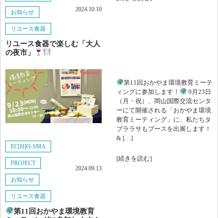
2023年9月
2024.10.10
お知らせ
2023年8月
リユース食器
リユース食器で楽しむ「大人
2023年7月
の夜市」
2023年6月
第11回おかやま環境教育ミーテ
2023年3月
ィングに参加します！
9月23日
（月・祝）、岡山国際交流センタ
2023年2月
ーにて開催される「おかやま環境
教育ミーティング」に、私たちタ
ブララサもブースを出展します！
2022年11月
& […]
EC[H]O-SMA
2022年10月
[続きを読む]
PROJECT
2024.09.13
2022年9月
お知らせ
リユース食器
2022年5月
第11回おかやま環境教育