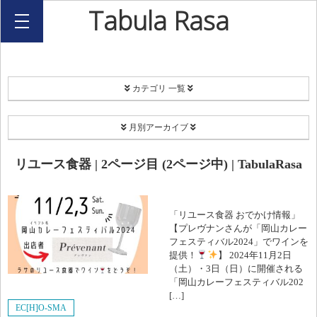
Tabula Rasa
カテゴリ 一覧
PROJECT
月別アーカイブ
Coordinate
2026年8月
リユース食器 | 2ページ目 (2ページ中) | TabulaRasa
EC[H]O-SMA
2026年7月
リユース食器
「リユース食器 おでかけ情報」
2026年2月
【プレヴナンさんが「岡山カレー
フェスティバル2024」でワインを
Happy Share Candle
2025年12月
提供！
】 2024年11月2日
（土）・3日（日）に開催される
ボランティア
「岡山カレーフェスティバル202
2025年11月
[…]
西川キャンドルナイト
EC[H]O-SMA
2025年9月