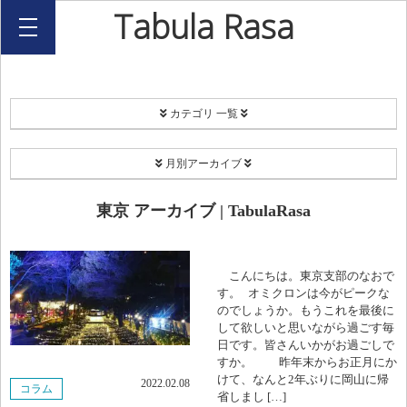
Tabula Rasa
カテゴリ 一覧
PROJECT
月別アーカイブ
Coordinate
2026年8月
東京 アーカイブ | TabulaRasa
EC[H]O-SMA
2026年7月
リユース食器
こんにちは。東京支部のなおで
2026年2月
す。 オミクロンは今がピークな
のでしょうか。もうこれを最後に
Happy Share Candle
2025年12月
して欲しいと思いながら過ごす毎
日です。皆さんいかがお過ごしで
ボランティア
すか。 昨年末からお正月にか
2025年11月
けて、なんと2年ぶりに岡山に帰
2022.02.08
コラム
西川キャンドルナイト
省しまし […]
2025年9月