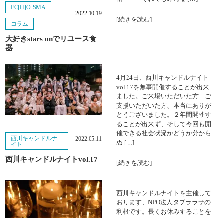
EC[H]O-SMA
2022.10.19
視察
[続きを読む]
2025年8月
コラム
いろいろ
大好きstars onでリユース食
2025年7月
器
お知らせ
2025年6月
4月24日、西川キャンドルナイト
コラム
2025年5月
vol.17を無事開催することが出来
ました。ご来場いただいた方、ご
法人情報
支援いただいた方、本当にありが
2025年4月
とうございました。２年間開催す
ることが出来ず、そして今回も開
2025年3月
催できる社会状況かどうか分から
西川キャンドルナ
2022.05.11
ぬ […]
イト
2025年2月
西川キャンドルナイトvol.17
[続きを読む]
2025年1月
西川キャンドルナイトを主催して
2024年12月
おります、NPO法人タブララサの
利根です。長くお休みすることを
2024年11月