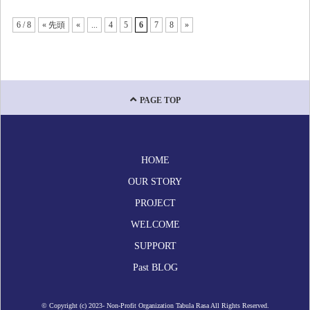
2022年4月
6 / 8
« 先頭
«
...
4
5
6
7
8
»
2022年3月
2022年2月
2022年1月
PAGE TOP
2021年11月
2021年9月
HOME
OUR STORY
2021年8月
PROJECT
2021年7月
WELCOME
SUPPORT
2021年5月
Past BLOG
2020年9月
© Copyright (c) 2023- Non-Profit Organization Tabula Rasa All Rights Reserved.