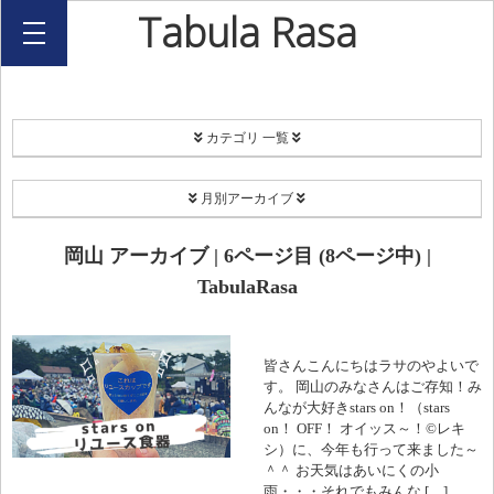
Tabula Rasa
カテゴリ 一覧
PROJECT
月別アーカイブ
Coordinate
2026年8月
岡山 アーカイブ | 6ページ目 (8ページ中) |
EC[H]O-SMA
TabulaRasa
2026年7月
リユース食器
2026年2月
皆さんこんにちはラサのやよいで
Happy Share Candle
す。 岡山のみなさんはご存知！み
2025年12月
んなが大好きstars on！（stars
on！ OFF！ オイッス～！©レキ
ボランティア
2025年11月
シ）に、今年も行って来ました～
＾＾ お天気はあいにくの小
西川キャンドルナイト
2025年9月
雨・・・それでもみんな […]