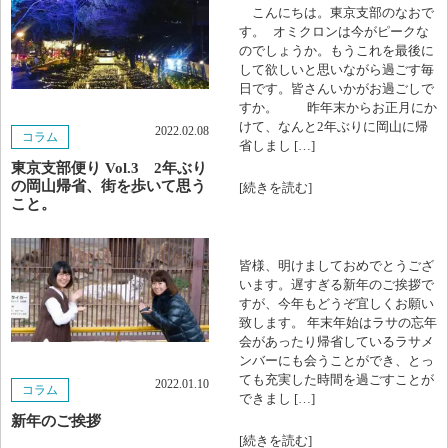
2023年9月
こんにちは。東京支部のなおで
す。 オミクロンは今がピークな
2023年8月
のでしょうか。もうこれを最後に
して欲しいと思いながら過ごす毎
日です。皆さんいかがお過ごしで
2023年7月
すか。 昨年末からお正月にか
けて、なんと2年ぶりに岡山に帰
2022.02.08
2023年6月
コラム
省しまし […]
東京支部便り Vol.3 2年ぶり
2023年3月
の岡山帰省、街を歩いて思う
[続きを読む]
こと。
2023年2月
皆様、明けましておめでとうござ
2022年11月
います。遅すぎる新年のご挨拶で
すが、今年もどうぞ宜しくお願い
2022年10月
致します。 年末年始はラサの忘年
会があったり帰省しているラサメ
ンバーにも会うことができ、とっ
2022年9月
ても充実した時間を過ごすことが
2022.01.10
コラム
できまし […]
2022年5月
新年のご挨拶
[続きを読む]