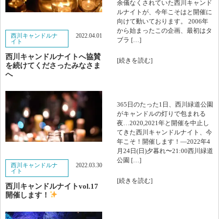
余儀なくされていた西川キャンド
ルナイトが、今年こそはと開催に
2024年10月
向けて動いております。 2006年
から始まったこの企画、最初はタ
西川キャンドルナ
2022.04.01
ブラ […]
イト
2024年9月
西川キャンドルナイトへ協賛
[続きを読む]
を続けてくださったみなさま
2024年8月
へ
2024年7月
365日のたった1日、西川緑道公園
2024年6月
がキャンドルの灯りで包まれる
夜…2020,2021年と開催を中止し
2024年5月
てきた西川キャンドルナイト、今
年こそ！開催します！—2022年4
月24日(日)夕暮れ〜21:00西川緑道
2024年3月
公園 […]
西川キャンドルナ
2022.03.30
イト
2024年2月
[続きを読む]
西川キャンドルナイトvol.17
開催します！
2023年11月