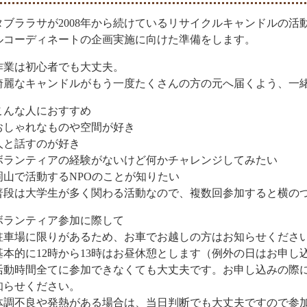
タブララサが2008年から続けているリサイクルキャンドルの
ルコーディネートの企画実施に向けた準備をします。
作業は初心者でも大丈夫。
綺麗なキャンドルがもう一度たくさんの方の元へ届くよう、一
こんな人におすすめ
おしゃれなものや空間が好き
人と話すのが好き
ボランティアの経験がないけど何かチャレンジしてみたい
岡山で活動するNPOのことが知りたい
普段は大学生が多く関わる活動なので、複数回参加すると横の
ボランティア参加に際して
駐車場に限りがあるため、お車でお越しの方はお知らせくださ
基本的に12時から13時はお昼休憩とします（例外の日はお申し
活動時間全てに参加できなくても大丈夫です。お申し込みの際
知らせください。
体調不良や発熱がある場合は、当日判断でも大丈夫ですので参