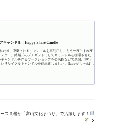
ャンドル｜Happy Share Candle
われた後、廃棄されるキャンドルを再利用し、もう一度生まれ変
ジェクト。結婚式のプチギフトにしてキャンドルを循環させた
キャンドルを作るワークショップを公民館などで展開。2012
いリサイクルキャンドルを商品化しました。Happyがいっぱい
ンドルを通じて、あなたに幸せのおすそわけ。
ユース食器が「富山文化まつり」で活躍します！