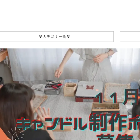
カテゴリ 一覧
PROJECT
Coordinate
EC[H]O-SMA
リユース食器
Happy Share Candle
ボランティア
西川キャンドルナイト