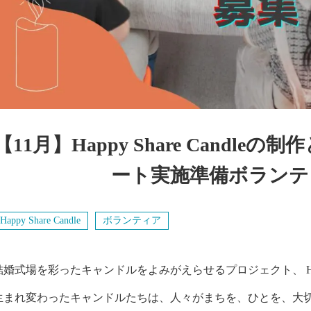
視察
いろいろ
お知らせ
コラム
【11月】Happy Share Candl
法人情報
ート実施準備ボランテ
Happy Share Candle
ボランティア
結婚式場を彩ったキャンドルをよみがえらせるプロジェクト、 Happy S
生まれ変わったキャンドルたちは、人々がまちを、ひとを、大