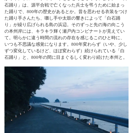
2024年10月
石踊り」は、源平合戦で亡くなった兵士を弔うために始まっ
た踊りで、800年の歴史があるとか。昔を思わせる衣装をつけ
2024年9月
た踊り手さんたち、囃し手や太鼓の響きによって「白石踊
り」が繰り広げられる島の浜辺。そのずっと先の海の向こう
2024年8月
の本州岸には、キラキラ輝く瀬戸内コンビナートが見えてい
て。明らかに違う時間の流れの存在を感じるこのひと時に、
2024年7月
いつも不思議な感覚になります。800年変わらず（いや、少し
ずつ変化しているけど、ほぼ変わらず）続けられている「白
2024年6月
石踊り」と、800年の間に目まぐるしく変わり続けた本州と。
2024年5月
2024年3月
2024年2月
2023年11月
2023年9月