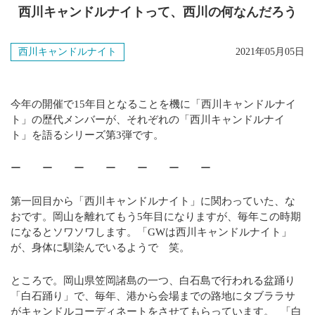
視察
2025年8月
西川キャンドルナイトって、西川の何なんだろう
いろいろ
2025年7月
西川キャンドルナイト
2021年05月05日
お知らせ
2025年6月
コラム
2025年5月
今年の開催で15年目となることを機に「西川キャンドルナイ
ト」の歴代メンバーが、それぞれの「西川キャンドルナイ
法人情報
2025年4月
ト」を語るシリーズ第3弾です。
2025年3月
ー ー ー ー ー ー ー
2025年2月
第一回目から「西川キャンドルナイト」に関わっていた、な
おです。岡山を離れてもう5年目になりますが、毎年この時期
2025年1月
になるとソワソワします。「GWは西川キャンドルナイト」
が、身体に馴染んでいるようで 笑。
2024年12月
ところで。岡山県笠岡諸島の一つ、白石島で行われる盆踊り
2024年11月
「白石踊り」で、毎年、港から会場までの路地にタブララサ
がキャンドルコーディネートをさせてもらっています。 「白