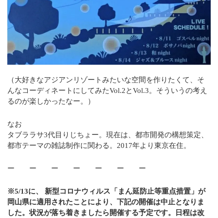
（大好きなアジアンリゾートみたいな空間を作りたくて、そ
んなコーディネートにしてみたVol.2とVol.3。そういうの考え
るのが楽しかったなー。）
なお
タブララサ3代目りじちょー。現在は、都市開発の構想策定、
都市テーマの雑誌制作に関わる。2017年より東京在住。
ー ー ー ー ー ー ー
※5/13に、 新型コロナウィルス「まん延防止等重点措置」が
岡山県に適用されたことにより、下記の開催は中止となりま
した。状況が落ち着きましたら開催する予定です。日程は改