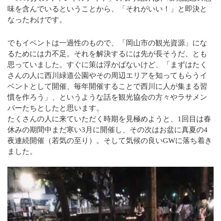
味を含んでいるということから、「それがいい！」と即決と
なったわけです。
でもイベントは一過性のもので、「岡山市の観光資源」にな
るためには力不足。それを解決するには先が長そうだ、とも
思っていました。すぐに策は浮かばないけど、「まずはたく
さんの人に西川緑道公園やその周辺エリアを知ってもらうイ
ベントとして開催、毎年開催することで西川に人が集まる習
慣を作ろう」、というような話を観光協会の方々やラサメン
バーたちとしたと思います。
たくさんの人に来ていただく時期を見極めようと、1回目は春
休みの期間中まだ寒い3月に開催し、その次はお盆に真夏の4
夜連続開催（若気の至り）。そして気候の良いGWに落ち着き
ました。