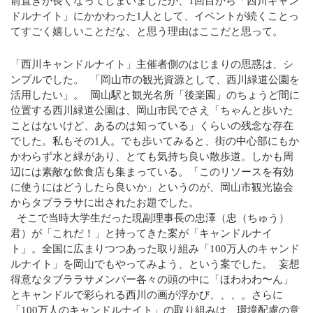
前置きが長くなってしまいましたが、1回目から「西川キャン
2022年3月
ドルナイト」にかかわった1人として、イベントが続くことっ
てすごく嬉しいことだな、と思う理由はここだと思って。
2022年2月
「西川キャンドルナイト」主催者側のはじまりの思惑は、シ
2022年1月
ンプルでした。 「岡山市の観光資源として、西川緑道公園を
活用したい」。 岡山駅と観光名所「後楽園」のちょうど間に
2021年11月
位置する西川緑道公園は、岡山市民でさえ「ちゃんと歩いた
ことはないけど、あるのは知っている」くらいの残念な存在
2021年9月
でした。私もその1人。でも歩いてみると、街の中心部にもか
かわらず水と緑があり、とても気持ち良い散歩道。しかも周
2021年8月
辺には素敵な飲食店も集まっている。「このリソースを有効
に使うにはどうしたら良いか」というのが、岡山市観光協会
2021年7月
からタブララサに出されたお題でした。
そこで当時大学生だった現副理事長の忠澤（忠（ちゅう）
2021年5月
君）が「これだ！」と持ってきた案が「キャンドルナイ
ト」。全国に広まりつつあった取り組み「100万人のキャンド
2020年9月
ルナイト」を岡山でもやってみよう、という案でした。 妄想
得意なタブララサメンバー各々の頭の中に「ほわわわ〜ん」
とキャンドルで彩られる西川の画が浮かび、、、。さらに
「100万人のキャンドルナイト」の取り組みは、環境配慮の意