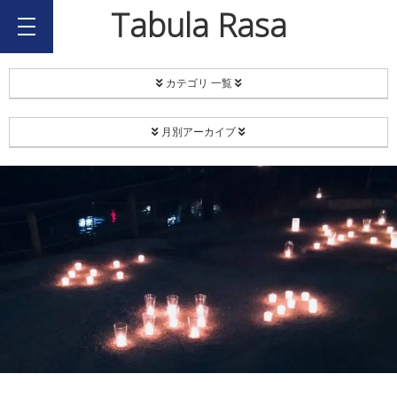
Tabula Rasa
カテゴリ 一覧
PROJECT
月別アーカイブ
Coordinate
2026年8月
EC[H]O-SMA
2026年7月
リユース食器
2026年2月
Happy Share Candle
2025年12月
ボランティア
2025年11月
西川キャンドルナイト
2025年9月