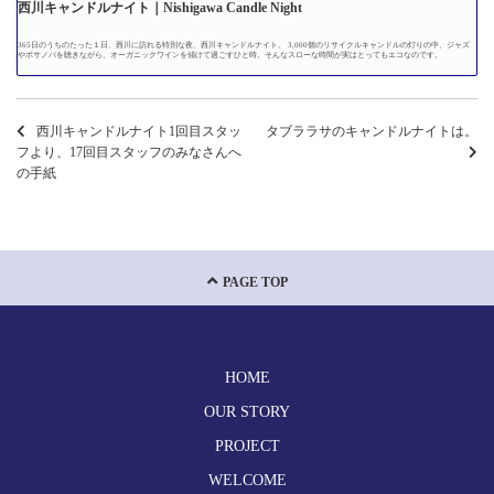
西川キャンドルナイト｜Nishigawa Candle Night
365日のうちのたった１日、西川に訪れる特別な夜、西川キャンドルナイト。 3,000個のリサイクルキャンドルの灯りの中、ジャズ
やボサノバを聴きながら、オーガニックワインを傾けて過ごすひと時。そんなスローな時間が実はとってもエコなのです。
西川キャンドルナイト1回目スタッ
タブララサのキャンドルナイトは。
フより、17回目スタッフのみなさんへ
の手紙
PAGE TOP
HOME
OUR STORY
PROJECT
WELCOME